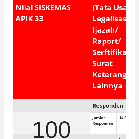
Nilai SISKEMAS
(Tata Usaha
APIK 33
Legalisasi
Ijazah/
Raport/
Serftifikat/
Surat
Keterangan
Lainnya
Responden
Jumlah
14
Orang
100
Responden