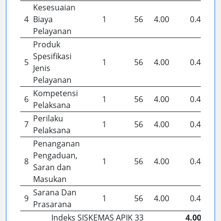
Kesesuaian
4
Biaya
1
56
4.00
0.44
Pelayanan
Produk
Spesifikasi
5
1
56
4.00
0.44
Jenis
Pelayanan
Kompetensi
6
1
56
4.00
0.44
Pelaksana
Perilaku
7
1
56
4.00
0.44
Pelaksana
Penanganan
Pengaduan,
8
1
56
4.00
0.44
Saran dan
Masukan
Sarana Dan
9
1
56
4.00
0.44
Prasarana
Indeks SISKEMAS APIK 33
4.00 ( )