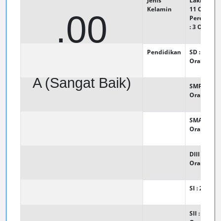
Jenis
Laki - Laki 
Kelamin
11
Orang
.00
Perempua
: 3
Orang
Pendidikan
SD : 0
Orang
A (Sangat Baik)
SMP : 4
Orang
SMA : 8
Orang
DIII : 0
Orang
SI : 2
Oran
SII : 0