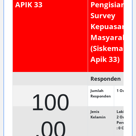
APIK 33
Pengisian
Survey
Kepuasan
Masyarakat
(Siskemas
Apik 33)
Responden
Jumlah
1
Orang
100
Responden
Jenis
Laki - Laki 
Kelamin
2
Orang
.00
Perempua
: 0
Orang