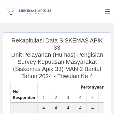
Rekapitulasi Data SISKEMAS APIK
33
Unit Pelayanan (Humas) Pengisian
Survey Kepuasan Masyarakat
(Siskemas Apik 33) MAN 2 Bantul
Tahun 2024 - Triwulan Ke 4
Pertanyaan
No
Responden
1
2
3
4
5
6
1
4
4
4
4
4
4