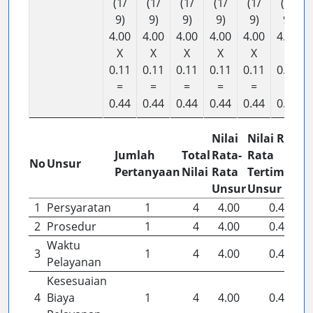
(1/
(1/
(1/
(1/
(1/
(1/
9)
9)
9)
9)
9)
9)
4.00
4.00
4.00
4.00
4.00
4.00
X
X
X
X
X
X
0.11
0.11
0.11
0.11
0.11
0.11
=
=
=
=
=
=
0.44
0.44
0.44
0.44
0.44
0.44
Nilai
Nilai Rata-
Jumlah
Total
Rata-
Rata
No
Unsur
Pertanyaan
Nilai
Rata
Tertimbang
Unsur
Unsur
1
Persyaratan
1
4
4.00
0.44
2
Prosedur
1
4
4.00
0.44
Waktu
3
1
4
4.00
0.44
Pelayanan
Kesesuaian
4
Biaya
1
4
4.00
0.44