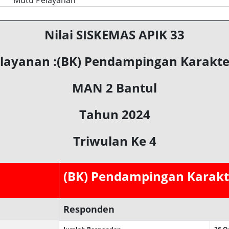
Mutu Pelayanan
Nilai SISKEMAS APIK 33
elayanan :(BK) Pendampingan Karakte
MAN 2 Bantul
Tahun 2024
Triwulan Ke 4
(BK) Pendampingan Karakt
Responden