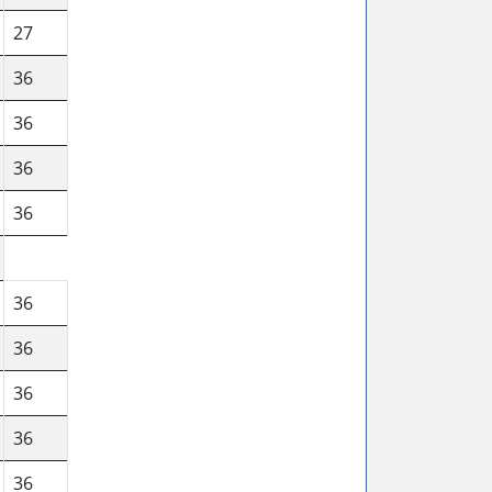
27
36
36
36
36
36
36
36
36
36