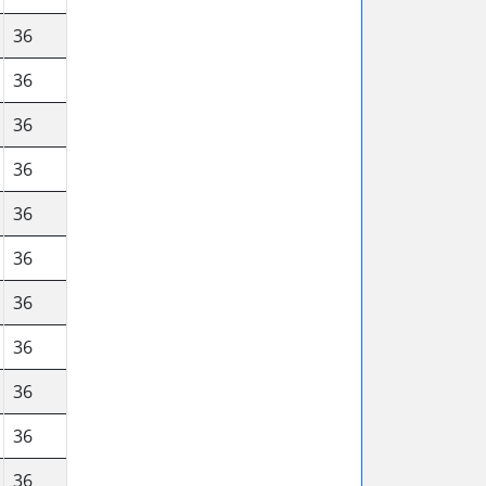
36
36
36
36
36
36
36
36
36
36
36