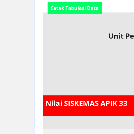
Cetak Tabulasi Data
Unit P
Nilai SISKEMAS APIK 33